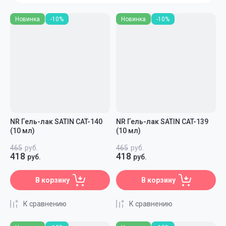
Цена - убывание
Новинка
-10%
Новинка
-10%
Цена - возрастание
Название - Я-А
Название - А-Я
NR Гель-лак SATIN CAT-140
NR Гель-лак SATIN CAT-139
(10 мл)
(10 мл)
465
руб.
465
руб.
418
418
руб.
руб.
В корзину
В корзину
К сравнению
К сравнению