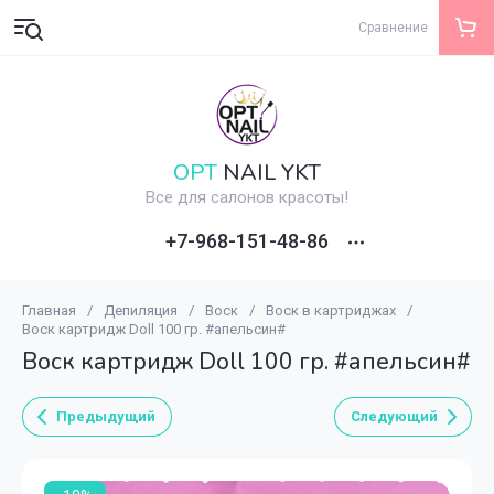
Сравнение
OPT
NAIL YKT
Все для салонов красоты!
+7-968-151-48-86
Главная
/
Депиляция
/
Воск
/
Воск в картриджах
/
Воск картридж Doll 100 гр. #апельсин#
Воск картридж Doll 100 гр. #апельсин#
Предыдущий
Следующий