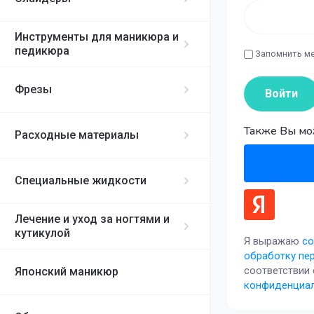
CERAMIC CAT
REMIX 2.0
Инструменты для маникюра и
Ice Cat
педикюра
UNO
Запомнить м
Moon Cat
RED CAT
Фрезы
Войти
Phosphor gel
Также Вы мо
Расходные материалы
Cristal
Специальные жидкости
Лечение и уход за ногтями и
кутикулой
Я выражаю
со
обработку пе
соответствии
Японский маникюр
конфиденциа