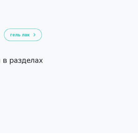
гель лак
 в разделах