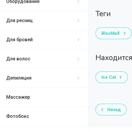
Оборудование
теги
Для ресниц
BlooMaX
Для бровей
Находится
Для волос
Ice Cat
Депиляция
Массажер
Назад
Фотобокс