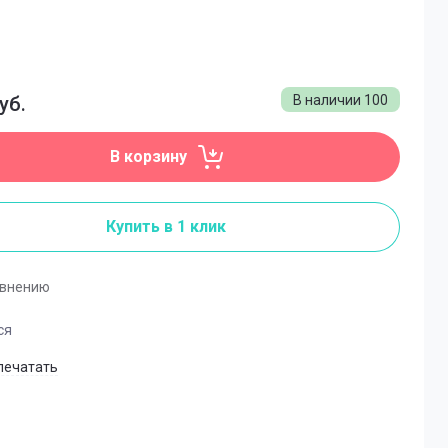
rong, 12мл
 (с шимером), 12мл
ы
уб.
В наличии
100
В корзину
ль
Купить в 1 клик
авнению
вания
ся
печатать
ющая
рхних форм