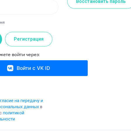
Восстановить пароль
Акриловая пудра
еня
Регистрация
жете войти через:
Войти с VK ID
гласие на передачу и
рсональных данных
в
 с
политикой
льности