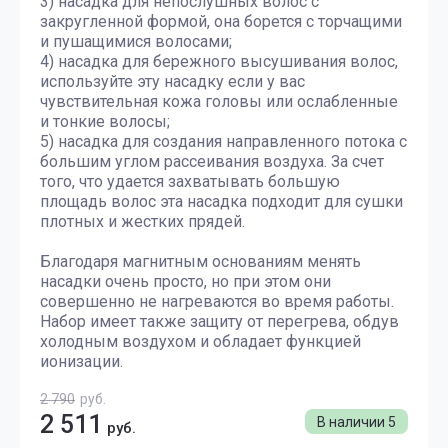
3) насадка для непослушных волос с
закругленной формой, она борется с торчащими
и пушащимися волосами;
4) насадка для бережного высушивания волос,
используйте эту насадку если у вас
чувствительная кожа головы или ослабленные
и тонкие волосы;
5) насадка для создания направленного потока с
большим углом рассеивания воздуха. За счет
того, что удается захватывать большую
площадь волос эта насадка подходит для сушки
плотных и жестких прядей.
Благодаря магнитным основаниям менять
насадки очень просто, но при этом они
совершенно не нагреваются во время работы.
Набор имеет также защиту от перегрева, обдув
холодным воздухом и обладает функцией
ионизации.
2 790
руб.
2 511
В наличии
5
руб.